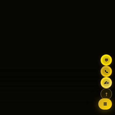
💬
📞
✍
↑
☰