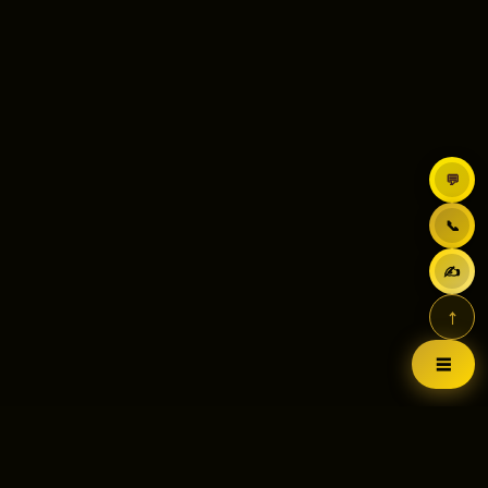
💬
📞
✍
↑
☰