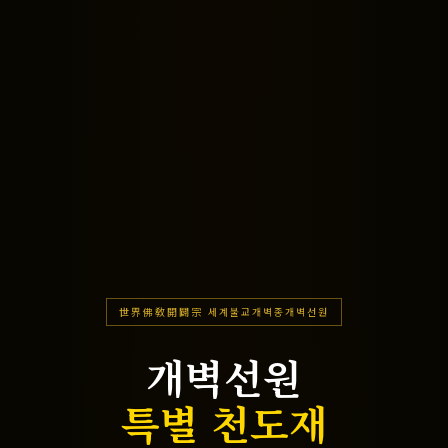
世界佛敎開闢宗 세계불교개벽종개벽선원
개벽선원
특별 천도재