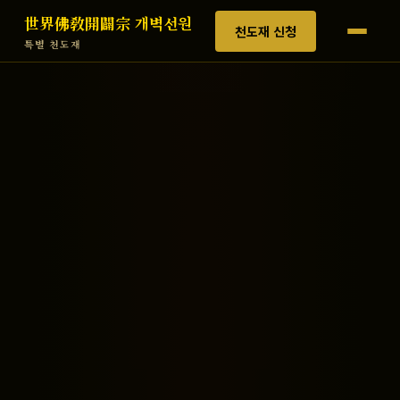
世界佛敎開闢宗 개벽선원
천도재 신청
특별 천도재